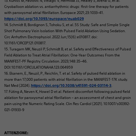
13. Kuniss M, Pavlovic N, Velagic V, Hermida JS, Healey S, Arena G, et al.
Cryoballoon ablation vs. antiarrhythmic drugs: first-line therapy for patients
with paroxysmal atrial fibrillation. Europace 2021;23:1033–41.
https://doi.org/10.1093/europace/euab029
14. Schmidt B, Bordignon S, Tohoku S, et al. 5S Study: Safe and Simple Single
Shot Pulmonary Vein Isolation With Pulsed Field Ablation Using Sedation.
Circ Arrhythm Electrophysiol. 2022 Jun;15(6):e010817. doi:
10.1161/CIRCEP.121.010817.
15. Turagam MK, Neuzil P, Schmidt B, et al. Safety and Effectiveness of Pulsed
Field Ablation to Treat Atrial Fibrillation: One-Year Outcomes From the
MANIFEST-PF Registry. Circulation. 2023;148:35–46.
DOI:10.1161/CIRCULATIONAHA.123.064959
16. Ekanem, E., Neuzil, P., Reichlin, T. et al. Safety of pulsed field ablation in
more than 17,000 patients with atrial fibrillation in the MANIFEST-17K study.
Nat Med (2024).
.
https://doi.org/10.1038/s41591-024-03114-3
17. Füting A, Neven K, Howel D et al. Patient discomfort following pulsed field
ablation for paroxysmal atrial fibrillation – an assessment of chest and groin
pain using the Numeric Rating Scale. Clin Res Cardiol (2021). 10.1007/s00392-
021-01933-9
ATTENZIONE: