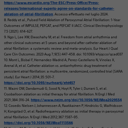
https://www.escardio.org/The-ESC/Press-Office/Press-
releases/International-experts-agree-on-standards-for-catheter-
. Accesso effettuato nel luglio 2024.
ablation-of-atrial-fibrillation
8. Reddy et al., Pulsed Field Ablation of Paroxysmal Atrial Fibrillation: 1-Year
Outcomes of IMPULSE, PEFCAT, and PEFCAT II JACC: Clinical Electrophysiology
7.5 (2021): 614-627.
9. Ngo L, Lee XW, Elwashahy M, et al. Freedom from atrial arrhythmia and
other clinical outcomes at 5 years and beyond after catheter ablation of
atrial fibrillation: a systematic review and meta-analysis. Eur Heart J Qual
Care Clin Outcomes. 2023 Aug 7;9(5):447-458. doi: 10.1093/ehjqcco/qcad037
10. Mont L, Bisbal F, Hernandez-Madrid A, Perez-Castellano N, Vinolas X,
Arenal A, et al. Catheter ablation vs. antiarrhythmic drug treatment of
persistent atrial fibrillation: a multicentre, randomized, controlled trial (SARA
study). Eur Heart J 2014;35:501–7.
https://doi.org/10.1093/eurheartj/eht457
11. Wazni OM, Dandamudi G, Sood N, Hoyt R, Tyler J, Durrani S, et al.
Cryoballoon ablation as initial therapy for atrial fibrillation. N Engl J Med
2021;384:316-24.
https://www.nejm.org/doi/10.1056/NEJMoa2029554
12. Cosedis Nielsen J, Johannessen A, Raatikainen P, Hindricks G, Walfridsson
H, Kongstad O, et al. Radiofrequency ablation as initial therapy in paroxysmal
atrial fibrillation. N Engl J Med 2012;367:1587–95.
https://doi.org/10.1056/NEJMoa1113566