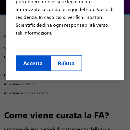
potrebbero non essere legalmente
autorizzate secondo le leggi del suo Paese di
residenza. In caso ciò si verifichi, Boston
Scientific declina ogni responsabilità verso
tali informazioni.
In questa pagina
Stile di vita sano
Cardioversione
Accetta
Rifiuta
Trattamenti farmacologici
Chiusura dell’auricola atriale sinistra
Ablazione cardiaca
Ablazione a campo pulsato
Come viene curata la FA?
Esistono diversi metodi di trattamento della FA a