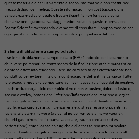
questo materiale è esclusivamente a scopo informativo e non costituisce
mezzo di diagnosi medica. Queste informazioni non costituiscono una
consulenza medica o legale e Boston Scientific non fornisce alcuna
dichiarazione riguardo ai vantaggi medici inclusi in queste informazioni.
Boston Scientific raccomanda vivamente di consultare il proprio medico per
ogni questione relativa alla propria salute o per qualsiasi dubbio.
Sistema di ablazione a campo pulsato:
il sistema di ablazione a campo pulsato (PFA) è indicato per l'isolamento
delle vene polmonari nel trattamento della fibrillazione atriale parossistica;
ciò viene effettuato rendendo il tessuto cardiaco target elettricamente non
conduttivo per evitare l'inizio o la continuazione dell'aritmia cardiaca. Tutte
le procedure mediche comportano dei rischi associati all'uso del dispositivo.
I rischi includono, a titolo esemplificativo e non esaustivo, dolore o fastidio,
scossa elettrica, ipotensione, infezione/infiammazione, reazione allergica,
rischio legato all’anestesia, lesione/ustione dei tessuti dovuta a radiazioni,
insufficienza cardiaca, insufficienza renale, distress respiratorio, aritmia,
lesione al sistema nervoso (ad es., al nervo frenico o al nervo vagale),
disturbi gastrointestinali, trauma vascolare, trauma cardiaco (ad es.,
perforazione), complicanze chirurgiche e di accesso, spasmo muscolare,
lesione dovuta a coagulo di sangue o bollicine d'aria nei polmoni o in altri
organi, attacco cardiaco, TIA, ictus e/o danni ai globuli rossi. In rari casi