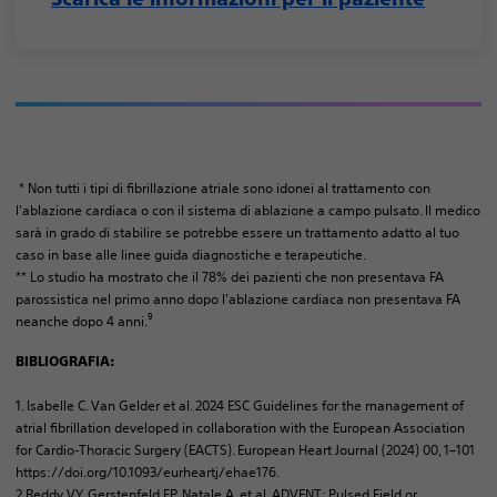
* Non tutti i tipi di fibrillazione atriale sono idonei al trattamento con
l'ablazione cardiaca o con il sistema di ablazione a campo pulsato. Il medico
sarà in grado di stabilire se potrebbe essere un trattamento adatto al tuo
caso in base alle linee guida diagnostiche e terapeutiche.
** Lo studio ha mostrato che il 78% dei pazienti che non presentava FA
parossistica nel primo anno dopo l'ablazione cardiaca non presentava FA
9
neanche dopo 4 anni.
BIBLIOGRAFIA:
1. Isabelle C. Van Gelder et al. 2024 ESC Guidelines for the management of
atrial fibrillation developed in collaboration with the European Association
for Cardio-Thoracic Surgery (EACTS). European Heart Journal (2024) 00, 1–101
https://doi.org/10.1093/eurheartj/ehae176.
2.Reddy VY, Gerstenfeld EP, Natale A, et al. ADVENT: Pulsed Field or