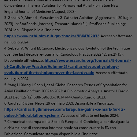
Conventional Thermal Ablation for Paroxysmal Atrial Fibrillation New
England Journal of Medicine (August, 2023)
3. Ghzally Y, Ahmed I, Gerasimon G. Catheter Ablation. [Aggiornato il 30 luglio
2023]. In: StatPearls [Internet]. Treasure Island (FL): StatPearls Publishing;
2024 Jan-. Disponibile all'indirizzo:
. Accesso effettuato
https://www.ncbi.nlm.nih.gov/books/NBK470203/
nel luglio 2024.
4. Sebag FA, Wright M. Cardiac Electrophysiology: Evolution of the technique
over the last decade. e-journal of Cardiology Practice 2022 12 Jan;21(15).
Disponibile all'indirizzo:
https://www.escardio.org/Journals/E-Journal-
of-Cardiology-Practice/Volume-21/cardiac-electrophysiology-
. Accesso effettuato
evolution-of-the-technique-over-the-last-decade
nel luglio 2024
5. Yang H, Xiang J, Shen J, et al. Global Research Trends of Cryoablation for
Atrial Fibrillation from 2002 to 2022: A Bibliometric Analysis. Anatol J Cardiol.
2023 Dec 1;27(12):688-696. doi: 10.14744/AnatolJCardiol.2023.
6. Cardiac Rhythm News. 29 gennaio 2021. Disponibile all'indirizzo:
https://cardiacrhythmnews.com/farapulse-gains-ce-mark-for-its-
. Accesso effettuato nel luglio 2024.
pulsed-field-ablation-system/
7. Comunicato stampa della Società Europea di Cardiologia per divulgare la
dichiarazione di consenso internazionale su come curare la FA con
l'ablazione. Comunicato stampa disponibile all'indirizzo: