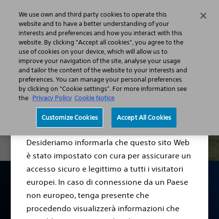
We use own and third party cookies to operate this
Menu
website and to have a better understanding of your
interests and preferences and how you interact with this
website. By clicking "Accept all cookies", you agree to the
use of cookies on your device, which will allow us to
improve your navigation of the site, analyse your usage
and tailor the content of the website to your interests and
preferences. You can manage your personal preferences
by clicking on "Cookie settings". For more information see
the
Privacy Policy
Cookie Notice
Gentile Visitatore,
Customize Cookies
Accept All Cookies
Desideriamo informarla che questo sito Web
è stato impostato con cura per assicurare un
accesso sicuro e legittimo a tutti i visitatori
europei. In caso di connessione da un Paese
FIBRILLAZIONE ATRIALE
non europeo, tenga presente che
procedendo visualizzerà informazioni che
Informazioni sulla