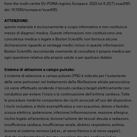
from the multi-centre EU-PORIA registry. Europace. 2023 Jul 4;25(7):euad185.
doi: 10.1093/europace/euad185.
ATTENZIONE:
questo materiale è esclusivamente a scopo informativo e non costituisce
mezzo di diagnosi medica. Queste informazioni non costituiscono una
consulenza medica o legale e Boston Scientific non fornisce alcuna
dichiarazione riguardo ai vantaggi medici inclusi in queste informazioni.
Boston Scientific raccomanda vivamente di consultare il proprio medico per
ogni questione relativa alla propria salute o per qualsiasi dubbio.
Sistema di ablazione a campo pulsato:
il sistema di ablazione a campo pulsato (PFA) è indicato per l'isolamento
delle vene polmonari nel trattamento della fibrillazione atriale parossistica;
ciò viene effettuato rendendo il tessuto cardiaco target elettricamente non
conduttivo per evitare l'inizio o la continuazione dell'aritmia cardiaca. Tutte
le procedure mediche comportano dei rischi associati all'uso del dispositivo.
I rischi includono, a titolo esemplificativo e non esaustivo, dolore o fastidio,
scossa elettrica, ipotensione, infezione/infiammazione, reazione allergica,
rischio legato all’anestesia, lesione/ustione dei tessuti dovuta a radiazioni,
insufficienza cardiaca, insufficienza renale, distress respiratorio, aritmia,
lesione al sistema nervoso (ad es., al nervo frenico o al nervo vagale),
disturbi gastrointestinali, trauma vascolare, trauma cardiaco (ad es.,