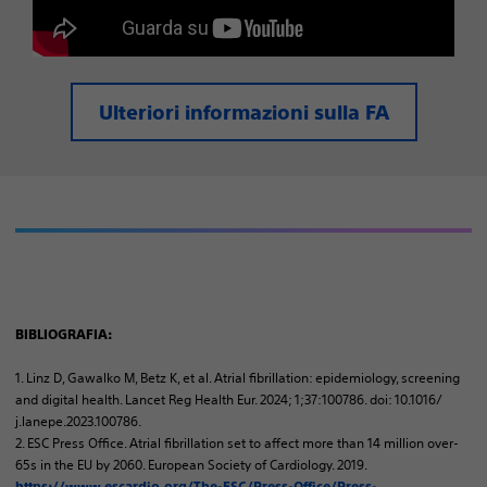
Ulteriori informazioni sulla FA
BIBLIOGRAFIA:
1. Linz D, Gawalko M, Betz K, et al. Atrial fibrillation: epidemiology, screening
and digital health. Lancet Reg Health Eur. 2024; 1;37:100786. doi: 10.1016/
j.lanepe.2023.100786.
2. ESC Press Office. Atrial fibrillation set to affect more than 14 million over-
65s in the EU by 2060. European Society of Cardiology. 2019.
https://www.escardio.org/The-ESC/Press-Office/Press-