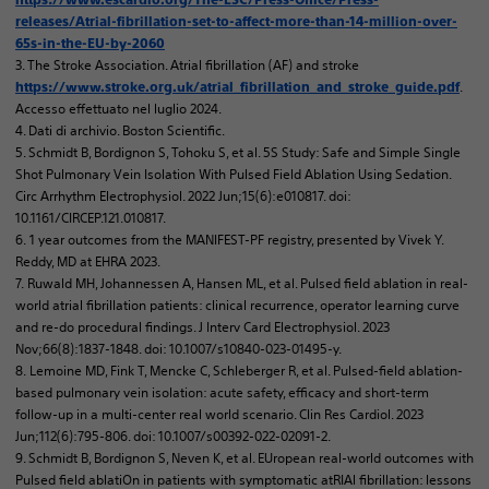
releases/Atrial-fibrillation-set-to-affect-more-than-14-million-over-
65s-in-the-EU-by-2060
3. The Stroke Association. Atrial fibrillation (AF) and stroke
.
https://www.stroke.org.uk/atrial_fibrillation_and_stroke_guide.pdf
Accesso effettuato nel luglio 2024.
4. Dati di archivio. Boston Scientific.
5. Schmidt B, Bordignon S, Tohoku S, et al. 5S Study: Safe and Simple Single
Shot Pulmonary Vein Isolation With Pulsed Field Ablation Using Sedation.
Circ Arrhythm Electrophysiol. 2022 Jun;15(6):e010817. doi:
10.1161/CIRCEP.121.010817.
6. 1 year outcomes from the MANIFEST-PF registry, presented by Vivek Y.
Reddy, MD at EHRA 2023.
7. Ruwald MH, Johannessen A, Hansen ML, et al. Pulsed field ablation in real-
world atrial fibrillation patients: clinical recurrence, operator learning curve
and re-do procedural findings. J Interv Card Electrophysiol. 2023
Nov;66(8):1837-1848. doi: 10.1007/s10840-023-01495-y.
8. Lemoine MD, Fink T, Mencke C, Schleberger R, et al. Pulsed-field ablation-
based pulmonary vein isolation: acute safety, efficacy and short-term
follow-up in a multi-center real world scenario. Clin Res Cardiol. 2023
Jun;112(6):795-806. doi: 10.1007/s00392-022-02091-2.
9. Schmidt B, Bordignon S, Neven K, et al. EUropean real-world outcomes with
Pulsed field ablatiOn in patients with symptomatic atRIAl fibrillation: lessons